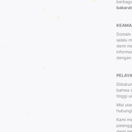
berbaga
bakarat
KEAMA
Domain 
selalu 
demi me
informa
dengan 
PELAY
Didukun
bahwa s
tinggi 
Misi ut
hubungi
Kami me
pelangg
demi me