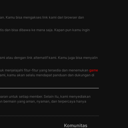
an. Kamu bisa mengakses link kami dari browser dan
is dan bisa dibawa ke mana saja. Kapan pun kamu ingin
smi atau dengan link alternatif kami. Kamu juga bisa menyalin
k menjelajahi fitur-fitur yang tersedia dan menemukan
game
m kami, kamu akan selalu mendapat panduan dan dukungan di
aran untuk setiap member. Selain itu, kami menyediakan
n bermain yang aman, nyaman, dan terpercaya hanya
Komunitas