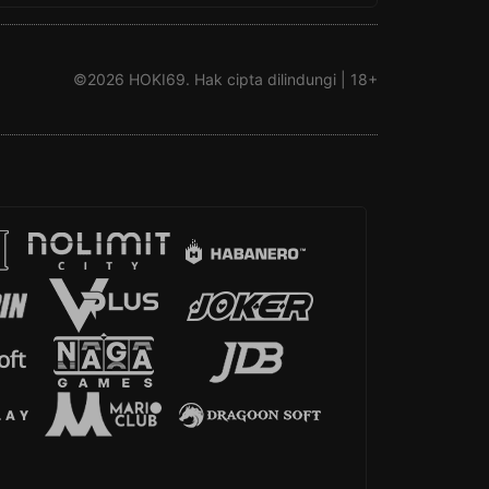
©2026 HOKI69. Hak cipta dilindungi | 18+