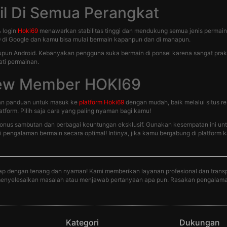
bil Di Semua Perangkat
& login
Hoki69
menawarkan stabilitas tinggi dan mendukung semua jenis permain
di Google dan kamu bisa mulai bermain kapanpun dan di manapun.
pun Android. Kebanyakan pengguna suka bermain di ponsel karena sangat prakt
ati permainan.
New Member HOKI69
an panduan untuk masuk ke
platform Hoki69
dengan mudah, baik melalui situs re
tform. Pilih saja cara yang paling nyaman bagi kamu!
nus sambutan dan berbagai keuntungan eksklusif. Gunakan kesempatan ini untu
ati pengalaman bermain secara optimal! Intinya, jika kamu bergabung di platfor
ap dengan tenang dan nyaman! Kami memberikan layanan profesional dan transp
menyelesaikan masalah atau menjawab pertanyaan apa pun. Rasakan pengalama
Kategori
Dukungan