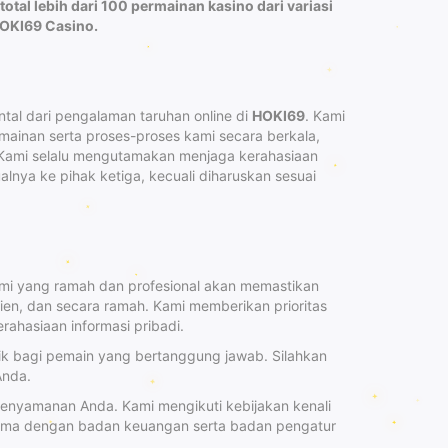
tal lebih dari 100 permainan kasino dari variasi
OKI69
Casino.
tal dari pengalaman taruhan online di
HOKI69
. Kami
inan serta proses-proses kami secara berkala,
Kami selalu mengutamakan menjaga kerahasiaan
nya ke pihak ketiga, kecuali diharuskan sesuai
ami yang ramah dan profesional akan memastikan
en, dan secara ramah. Kami memberikan prioritas
hasiaan informasi pribadi.
ik bagi pemain yang bertanggung jawab. Silahkan
Anda.
nyamanan Anda. Kami mengikuti kebijakan kenali
sama dengan badan keuangan serta badan pengatur