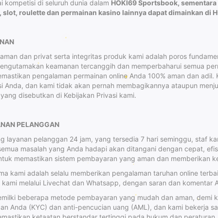
i kompetisi di seluruh dunia dalam
HOKI69 Sportsbook, sementara to
, slot, roulette dan permainan kasino lainnya dapat dimainkan di
H
NAN
aman dan privat serta integritas produk kami adalah poros fundamen
mengutamakan keamanan tercanggih dan memperbaharui semua perma
mastikan pengalaman permainan online Anda 100% aman dan adil. 
si Anda, dan kami tidak akan pernah membagikannya ataupun menjual
yang disebutkan di Kebijakan Privasi kami.
ANAN PELANGGAN
g layanan pelanggan 24 jam, yang tersedia 7 hari seminggu, staf k
emua masalah yang Anda hadapi akan ditangani dengan cepat, efisi
untuk memastikan sistem pembayaran yang aman dan memberikan kera
ama kami adalah selalu memberikan pengalaman taruhan online terba
 kami melalui Livechat dan Whatsapp, dengan saran dan komentar 
milki beberapa metode pembayaran yang mudah dan aman, demi ke
an Anda (KYC) dan anti-pencucian uang (AML), dan kami bekerja 
mastikan ketaatan berstandar tertinggi pada hukum dan peraturan.