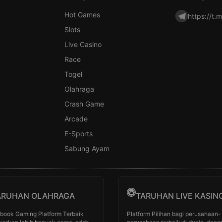
Hot Games
https://t
Slots
Live Casino
Race
Togel
Olahraga
Crash Game
Arcade
E-Sports
Sabung Ayam
ARUHAN OLAHRAGA
TARUHAN LIVE KASIN
book Gaming Platform Terbaik
Platform Pilihan bagi perusahaan-