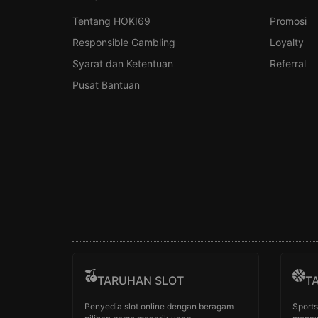
Tentang HOKI69
Promosi
Responsible Gambling
Loyalty
Syarat dan Ketentuan
Referral
Pusat Bantuan
TARUHAN SLOT
T
Penyedia slot online dengan beragam
Sports