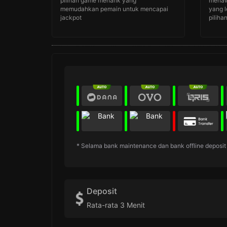
pilihan game menarik yang
menaw
memudahkan pemain untuk mencapai
yang l
jackpot
piliha
* Selama bank maintenance dan bank offline deposit 
Deposit
Rata-rata 3 Menit