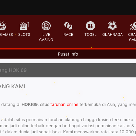
 GAMES
SLOTS
LIVE
RACE
TOGEL
OLAHRAGA
CRA
CASINO
GA
Pusat Info
ang HOKI69
ANG KAMI
 datang di
HOKI69
, situs
taruhan online
terkemuka di Asia, yang me
adalah situs permainan taruhan olahraga hingga kasino terkemuka d
man judi online terbaik dengan berbagai variasi permainan kasino &
tif dalam dunia judi sepak bola. Kami menawarkan rata-rata 10.000