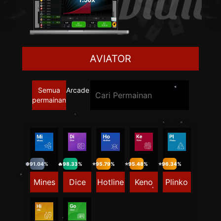
AVIATOR
Semua
Arcade
permainan
❄️
91.04%
🔥
98.33%
⭐
95.79%
⭐
95.48%
⭐
96.34%
Mines
Dice
Hotline
Keno
Plinko