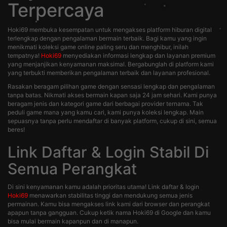
Terpercaya
Hoki69 membuka kesempatan untuk mengakses platform hiburan digital
terlengkap dengan pengalaman bermain terbaik. Bagi kamu yang ingin
menikmati koleksi game online paling seru dan menghibur, inilah
tempatnya!
Hoki69
menyediakan informasi lengkap dan layanan premium
yang menjanjikan kenyamanan maksimal. Bergabunglah di platform kami
yang terbukti memberikan pengalaman terbaik dan layanan profesional.
Rasakan beragam pilihan game dengan sensasi lengkap dan pengalaman
tanpa batas. Nikmati akses bermain kapan saja 24 jam sehari. Kami punya
beragam jenis dan kategori game dari berbagai provider ternama. Tak
peduli game mana yang kamu cari, kami punya koleksi lengkap. Main
sepuasnya tanpa perlu mendaftar di banyak platform, cukup di sini, semua
beres!
Link Daftar & Login Stabil Di
Semua Perangkat
Di sini kenyamanan kamu adalah prioritas utama! Link daftar & login
Hoki69
menawarkan stabilitas tinggi dan mendukung semua jenis
permainan. Kamu bisa mengakses link kami dari browser dan perangkat
apapun tanpa gangguan. Cukup ketik nama Hoki69 di Google dan kamu
bisa mulai bermain kapanpun dan di manapun.