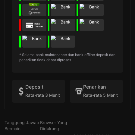
* Selama bank maintenance dan bank offline deposit dan
penarikan tidak dapat diproses
Deposit
Penarikan
Rata-rata 3 Menit
Rata-rata 5 Menit
Tanggung Jawab
Browser Yang
Bermain
Didukung