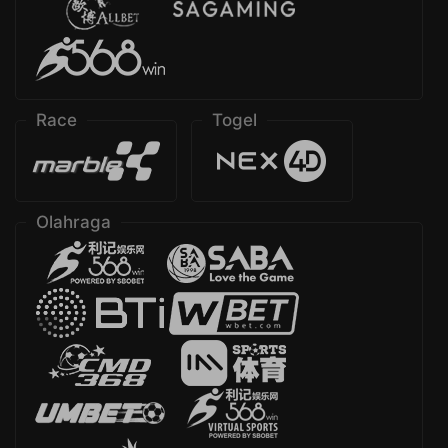
Race
Togel
Olahraga