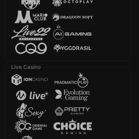
Live Casino