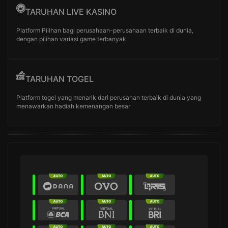
TARUHAN LIVE KASINO
Platform Pilihan bagi perusahaan-perusahaan terbaik di dunia,
dengan pilihan variasi game terbanyak
TARUHAN TOGEL
Platform togel yang menarik dari perusahan terbaik di dunia yang
menawarkan hadiah kemenangan besar