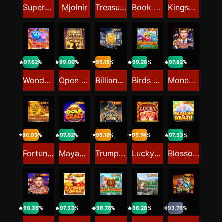
SuperNiubiDeluxe
Mjolnir
TreasureBowl
Book of Mystery
Kingsman
🔥
97.62%
🔥
99.00%
⭐
95.18%
🔥
99.28%
🔥
97.82%
Wonder Elephant
Open Sesame
Billionaire
Birds Party Deluxe
Moneybags Man
⭐
96.93%
🔥
97.02%
⭐
95.10%
⭐
95.74%
🔥
97.53%
Fortune Treasure
MayaGoldCrazy
Trump Card
LuckySeven
Blossom of Wealth
🔥
99.35%
🔥
97.33%
🔥
98.76%
🔥
98.28%
❄️
93.76%