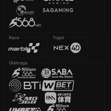
Race
Togel
Olahraga