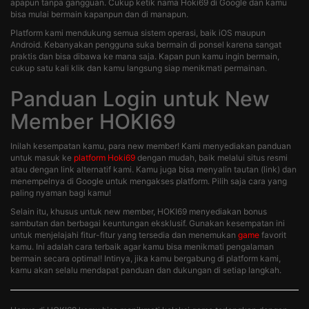
apapun tanpa gangguan. Cukup ketik nama Hoki69 di Google dan kamu
bisa mulai bermain kapanpun dan di manapun.
Platform kami mendukung semua sistem operasi, baik iOS maupun
Android. Kebanyakan pengguna suka bermain di ponsel karena sangat
praktis dan bisa dibawa ke mana saja. Kapan pun kamu ingin bermain,
cukup satu kali klik dan kamu langsung siap menikmati permainan.
Panduan Login untuk New
Member HOKI69
Inilah kesempatan kamu, para new member! Kami menyediakan panduan
untuk masuk ke
platform Hoki69
dengan mudah, baik melalui situs resmi
atau dengan link alternatif kami. Kamu juga bisa menyalin tautan (link) dan
menempelnya di Google untuk mengakses platform. Pilih saja cara yang
paling nyaman bagi kamu!
Selain itu, khusus untuk new member, HOKI69 menyediakan bonus
sambutan dan berbagai keuntungan eksklusif. Gunakan kesempatan ini
untuk menjelajahi fitur-fitur yang tersedia dan menemukan
game
favorit
kamu. Ini adalah cara terbaik agar kamu bisa menikmati pengalaman
bermain secara optimal! Intinya, jika kamu bergabung di platform kami,
kamu akan selalu mendapat panduan dan dukungan di setiap langkah.