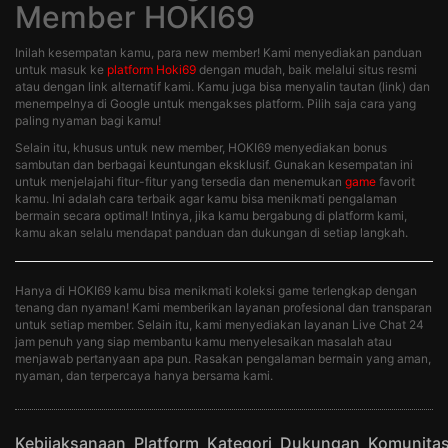
Member HOKI69
Inilah kesempatan kamu, para new member! Kami menyediakan panduan
untuk masuk ke
platform Hoki69
dengan mudah, baik melalui situs resmi
atau dengan link alternatif kami. Kamu juga bisa menyalin tautan (link) dan
menempelnya di Google untuk mengakses platform. Pilih saja cara yang
paling nyaman bagi kamu!
Selain itu, khusus untuk new member, HOKI69 menyediakan bonus
sambutan dan berbagai keuntungan eksklusif. Gunakan kesempatan ini
untuk menjelajahi fitur-fitur yang tersedia dan menemukan
game
favorit
kamu. Ini adalah cara terbaik agar kamu bisa menikmati pengalaman
bermain secara optimal! Intinya, jika kamu bergabung di platform kami,
kamu akan selalu mendapat panduan dan dukungan di setiap langkah.
Hanya di HOKI69 kamu bisa menikmati koleksi game terlengkap dengan
tenang dan nyaman! Kami memberikan layanan profesional dan transparan
untuk setiap member. Selain itu, kami menyediakan layanan Live Chat 24
jam penuh yang siap membantu kamu menyelesaikan masalah atau
menjawab pertanyaan apa pun. Rasakan pengalaman bermain yang aman,
nyaman, dan terpercaya hanya bersama kami.
Kebijaksanaan
Platform
Kategori
Dukungan
Komunita