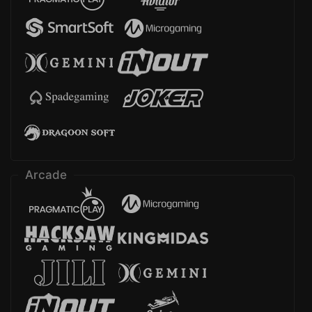
Arcade