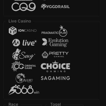
Live Casino
Race
Togel