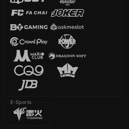
E-Sports