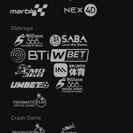
Olahraga
Crash Game