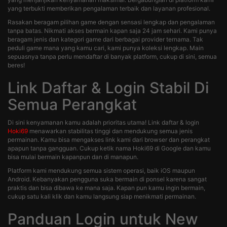
yang terbukti memberikan pengalaman terbaik dan layanan profesional.
Rasakan beragam pilihan game dengan sensasi lengkap dan pengalaman
tanpa batas. Nikmati akses bermain kapan saja 24 jam sehari. Kami punya
beragam jenis dan kategori game dari berbagai provider ternama. Tak
peduli game mana yang kamu cari, kami punya koleksi lengkap. Main
sepuasnya tanpa perlu mendaftar di banyak platform, cukup di sini, semua
beres!
Link Daftar & Login Stabil Di
Semua Perangkat
Di sini kenyamanan kamu adalah prioritas utama! Link daftar & login
Hoki69
menawarkan stabilitas tinggi dan mendukung semua jenis
permainan. Kamu bisa mengakses link kami dari browser dan perangkat
apapun tanpa gangguan. Cukup ketik nama Hoki69 di Google dan kamu
bisa mulai bermain kapanpun dan di manapun.
Platform kami mendukung semua sistem operasi, baik iOS maupun
Android. Kebanyakan pengguna suka bermain di ponsel karena sangat
praktis dan bisa dibawa ke mana saja. Kapan pun kamu ingin bermain,
cukup satu kali klik dan kamu langsung siap menikmati permainan.
Panduan Login untuk New