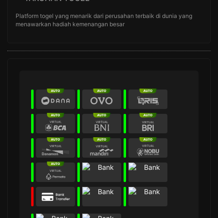
Platform togel yang menarik dari perusahan terbaik di dunia yang
menawarkan hadiah kemenangan besar