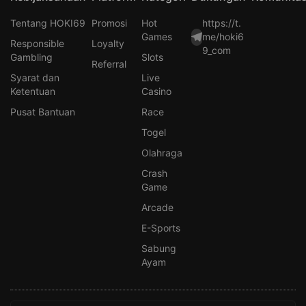
Tentang HOKI69
Promosi
Hot
https://t.
Games
me/hoki6
Responsible
Loyalty
9_com
Gambling
Slots
Referral
Syarat dan
Live
Ketentuan
Casino
Pusat Bantuan
Race
Togel
Olahraga
Crash
Game
Arcade
E-Sports
Sabung
Ayam