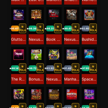
🎯
🎯
🎯
🎯
🎯
⭐
95.67%
🔥
98.36%
🔥
98.31%
🔥
99.41%
❄️
92.46%
POLA
POLA
POLA
POLA
POLA
Gluttony
Nexus Fire In The Hole xBomb
Book Of Shadows
Nexus Tombstone RIP
Bushido Way xNudge
🎯
🎯
🎯
🎯
🎯
🔥
98.14%
🔥
98.72%
❄️
93.92%
❄️
91.48%
🔥
97.95%
POLA
POLA
POLA
POLA
POLA
The Rave
Bonus Bunnies
Nexus Outsourced
Manhattan Goes Wild
Space Donkey
🎯
🎯
🎯
🎯
🎯
⭐
96.04%
🔥
98.80%
❄️
92.19%
❄️
92.95%
🔥
98.78%