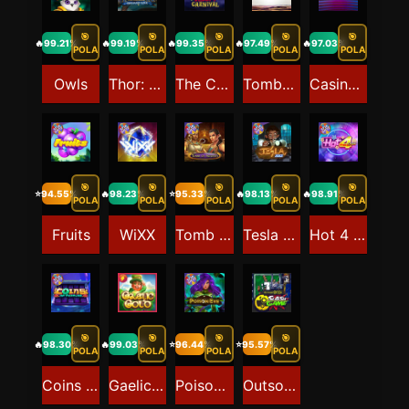
🎯
🎯
🎯
🎯
🎯
🔥
99.21%
🔥
99.19%
🔥
99.35%
🔥
97.49%
🔥
97.03%
POLA
POLA
POLA
POLA
POLA
Owls
Thor: Hammer Time
The Creepy Carnival
Tombstone
Casino Win Spin
🎯
🎯
🎯
🎯
🎯
⭐
94.55%
🔥
98.23%
⭐
95.33%
🔥
98.13%
🔥
98.91%
POLA
POLA
POLA
POLA
POLA
Fruits
WiXX
Tomb of Nefertiti
Tesla Jolt
Hot 4 Cash
🎯
🎯
🎯
🎯
🔥
98.30%
🔥
99.03%
⭐
96.44%
⭐
95.57%
POLA
POLA
POLA
POLA
Coins of Fortune
Gaelic Gold
Poison Eve
Outsourced: Slash Game