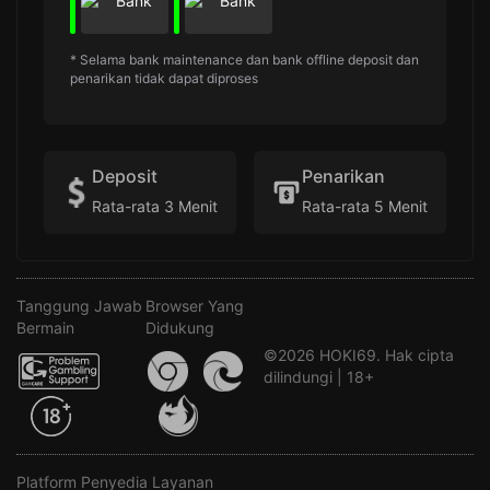
* Selama bank maintenance dan bank offline deposit dan
penarikan tidak dapat diproses
Deposit
Penarikan
Rata-rata 3 Menit
Rata-rata 5 Menit
Tanggung Jawab
Browser Yang
Bermain
Didukung
©2026 HOKI69. Hak cipta
dilindungi | 18+
Platform Penyedia Layanan