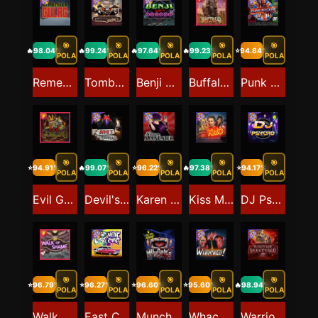
🎯
🎯
🎯
🎯
🎯
🔥
98.04%
🔥
99.24%
🔥
97.64%
🔥
99.23%
⭐
94.84%
POLA
POLA
POLA
POLA
POLA
Remember Gulag
Tombstone No Mercy
Benji Killed in Vegas
Buffalo Hunter
Punk Rocker
🎯
🎯
🎯
🎯
🎯
⭐
94.91%
🔥
99.07%
⭐
96.22%
🔥
97.38%
⭐
94.17%
POLA
POLA
POLA
POLA
POLA
Evil Goblins xBomb
Devil's Crossroad
Karen Maneater
Kiss My Chainsaw
DJ Psycho
🎯
🎯
🎯
🎯
🎯
⭐
96.79%
⭐
96.27%
⭐
96.60%
⭐
95.60%
🔥
98.94%
POLA
POLA
POLA
POLA
POLA
Walk of Shame
East Coast Vs West Coast
Munchies
Whacked
Warrior Graveyard xNudge