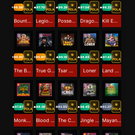
🎯
🎯
🎯
🎯
🎯
⭐
96.36%
🔥
97.70%
🔥
99.29%
🔥
97.04%
🔥
98.23%
POLA
POLA
POLA
POLA
POLA
Bounty Hunters xNudge®
Legion X
Possessed
Dragon Tribe
Kill Em All
🎯
🎯
🎯
🎯
🎯
⭐
95.01%
⭐
95.91%
🔥
99.16%
🔥
98.65%
🔥
97.43%
POLA
POLA
POLA
POLA
POLA
The Border
True Grit Redemption
Tsar Wars
Loner
Land of the Free
🎯
🎯
🎯
🎯
🎯
🔥
97.81%
🔥
98.26%
❄️
92.95%
🔥
98.45%
❄️
92.27%
POLA
POLA
POLA
POLA
POLA
Monkey's Gold xPays
Blood Diamond
The Cage
Jingle Balls
Mayan Magic Wildfire