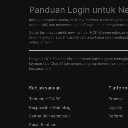
Panduan Login untuk 
Inilah kesempatan kamu, para new member! Kami menyediak
tautan (link) dan menempelnya di Google untuk mengakses pla
Selain itu, khusus untuk new member, HOKI69 menyediakan bo
favorit kamu. Ini adalah cara terbaik agar kamu bisa menikm
setiap langkah.
Hanya di HOKI69 kamu bisa menikmati koleksi game terlengk
layanan Live Chat 24 jam penuh yang siap membantu kamu 
bersama kami.
Kebijaksanaan
Platform
Tentang HOKI69
Promosi
Responsible Gambling
Loyalty
Syarat dan Ketentuan
Referral
Pusat Bantuan