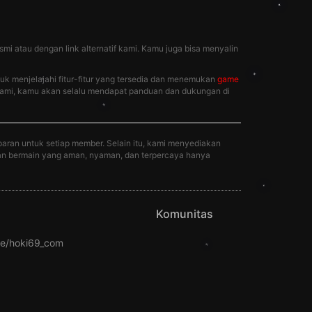
k****e
IDR
1,714,800.00
Mahjong Wins 3 – Black
smi atau dengan link alternatif kami. Kamu juga bisa menyalin
Scatter
k menjelajahi fitur-fitur yang tersedia dan menemukan
game
h****9
m kami, kamu akan selalu mendapat panduan dan dukungan di
IDR
1,642,700.00
Gates of Olympus Super
Scatter
aran untuk setiap member. Selain itu, kami menyediakan
n bermain yang aman, nyaman, dan terpercaya hanya
Komunitas
.me/hoki69_com