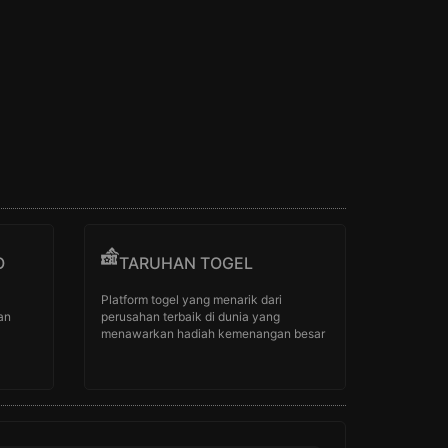
O
TARUHAN TOGEL
Platform togel yang menarik dari
an
perusahan terbaik di dunia yang
menawarkan hadiah kemenangan besar